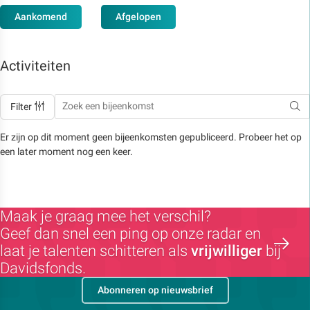
Aankomend
Afgelopen
Activiteiten
Filter
Er zijn op dit moment geen bijeenkomsten gepubliceerd. Probeer het op
een later moment nog een keer.
Maak je graag mee het verschil?
Geef dan snel een ping op onze radar en
laat je talenten schitteren als
vrijwilliger
bij
Davidsfonds.
Abonneren op nieuwsbrief