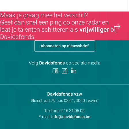
Maak je graag mee het verschil?
Geef dan snel een ping op onze radar en
laat je talenten schitteren als
vrijwilliger
bij
Davidsfonds.
Abonneren op nieuwsbrief
Volg
Davidsfonds
op sociale media
Volg
Volg
Volg
ons
ons
ons
op
op
op
Facebook
Instagram
LinkedIn
Contactpersoon:
Davidsfonds vzw
Adres:
Sluisstraat 79
bus 03.01, 3000
Leuven
Telefoon:
016 31 06 00
E-mail:
info@davidsfonds.be