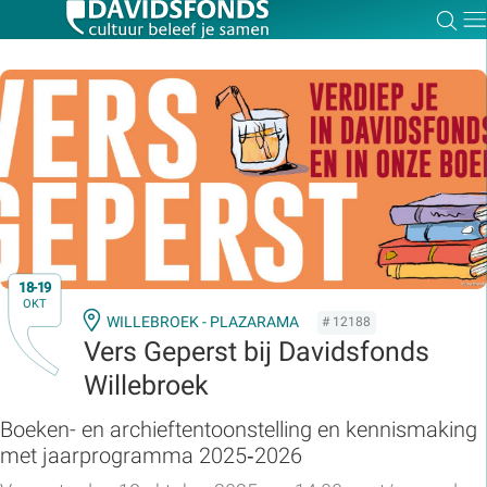
Zoe
Dir
Zoek:
Zoeken
18-19
OKT
WILLEBROEK - PLAZARAMA
# 12188
Vers Geperst bij Davidsfonds
Willebroek
Boeken- en archieftentoonstelling en kennismaking
met jaarprogramma 2025‑2026