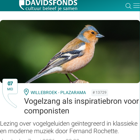
Zoe
Dir
Zoek:
Zoeken
07
MEI
WILLEBROEK - PLAZARAMA
# 13729
Vogelzang als inspiratiebron voor
componisten
Lezing over vogelgeluiden geïntegreerd in klassieke
en moderne muziek door Fernand Rochette.